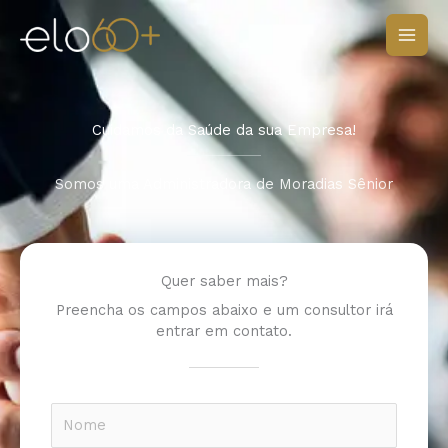
Ir
para
o
conteúdo
Cuidamos da Saúde da sua Empresa!
Somos uma Administradora de Moradias Sênior
Quer saber mais?
Preencha os campos abaixo e um consultor irá
entrar em contato.
N
o